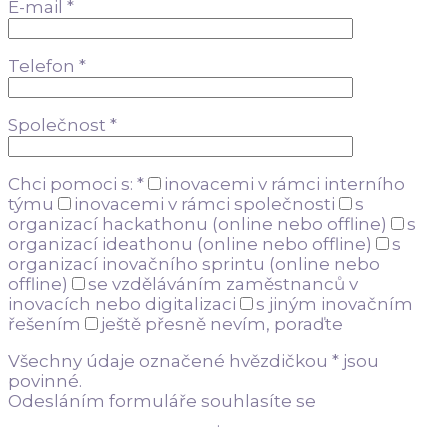
E-mail *
Telefon *
Společnost *
Chci pomoci s: *
inovacemi v rámci interního
týmu
inovacemi v rámci společnosti
s
organizací hackathonu (online nebo offline)
s
organizací ideathonu (online nebo offline)
s
organizací inovačního sprintu (online nebo
offline)
se vzděláváním zaměstnanců v
inovacích nebo digitalizaci
s jiným inovačním
řešením
ještě přesně nevím, poraďte
Všechny údaje označené hvězdičkou * jsou
povinné.
Odesláním formuláře souhlasíte se
zásadami
ochrany osobních údajů
.